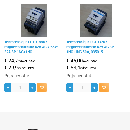
Telemecanique LC1D188D7
Telemecanique LC1D32D7
magneetschakelaar 42V AC 7,5KW
magneetschakelaar 42V AC 3P
32A 3P 1NC+1NO
1NO+1NC 50A, 035015
€ 24,75
€ 45,00
excl. btw
excl. btw
€ 29,95
€ 54,45
incl. btw
incl. btw
Prijs per stuk
Prijs per stuk