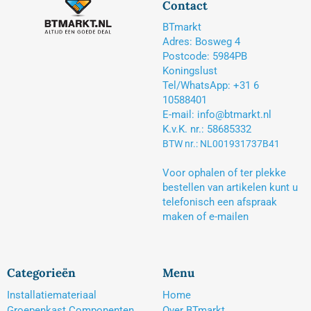
Contact
BTmarkt
Adres: Bosweg 4
Postcode: 5984PB
Koningslust
Tel/WhatsApp: +31 6
10588401
E-mail: info@btmarkt.nl
K.v.K. nr.: 58685332
BTW nr.: NL001931737B41
Voor ophalen of ter plekke
bestellen van artikelen kunt u
telefonisch een afspraak
maken of e-mailen
Categorieën
Menu
Installatiemateriaal
Home
Groepenkast Componenten
Over BTmarkt