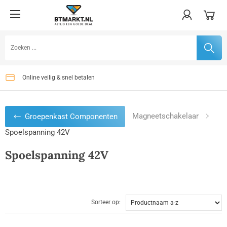
Op werkdagen voor 16:00 uur besteld, dezelfde dag verzonden
Gratis verzenden vanaf €75,-
Online veilig & snel betalen
Magneetschakelaar
Groepenkast Componenten
Spoelspanning 42V
Spoelspanning 42V
Sorteer op: