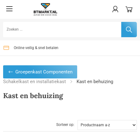
Op werkdagen voor 16:00 uur besteld, dezelfde dag verzonden
Gratis verzenden vanaf €75,-
Online veilig & snel betalen
Groepenkast Componenten
Schakelkast en installatiekast
Kast en behuizing
Kast en behuizing
Sorteer op: