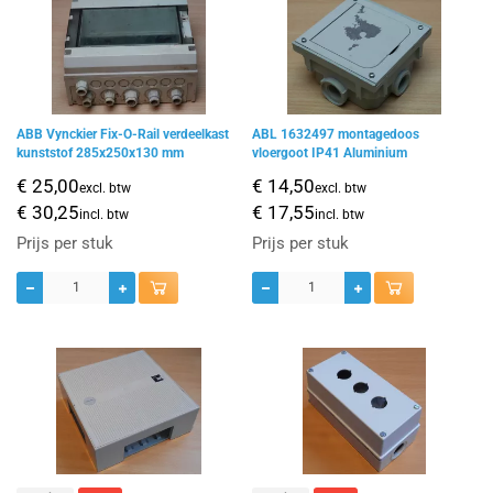
ABB Vynckier Fix-O-Rail verdeelkast
ABL 1632497 montagedoos
kunststof 285x250x130 mm
vloergoot IP41 Aluminium
€ 25,00
€ 14,50
excl. btw
excl. btw
€ 30,25
€ 17,55
incl. btw
incl. btw
Prijs per stuk
Prijs per stuk