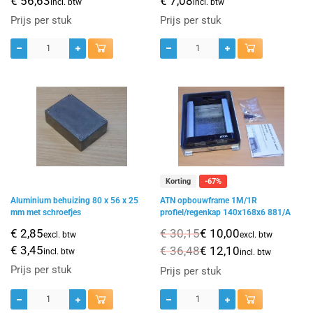
€ 56,63
€ 7,08
incl. btw
incl. btw
Prijs per stuk
Prijs per stuk
Korting
-67%
Aluminium behuizing 80 x 56 x 25
ATN opbouwframe 1M/1R
mm met schroefjes
profiel/regenkap 140x168x6 881/A
€ 2,85
€ 30,15
€ 10,00
excl. btw
excl. btw
€ 3,45
€ 36,48
€ 12,10
incl. btw
incl. btw
Prijs per stuk
Prijs per stuk