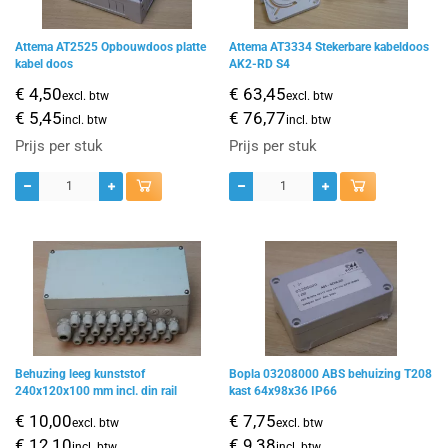
Attema AT2525 Opbouwdoos platte
Attema AT3334 Stekerbare kabeldoos
kabel doos
AK2-RD S4
€ 4,50
€ 63,45
excl. btw
excl. btw
€ 5,45
€ 76,77
incl. btw
incl. btw
Prijs per stuk
Prijs per stuk
Behuzing leeg kunststof
Bopla 03208000 ABS behuizing T208
240x120x100 mm incl. din rail
kast 64x98x36 IP66
€ 10,00
€ 7,75
excl. btw
excl. btw
€ 12,10
€ 9,38
incl. btw
incl. btw