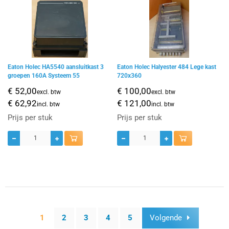
Eaton Holec HA5540 aansluitkast 3
Eaton Holec Halyester 484 Lege kast
groepen 160A Systeem 55
720x360
€ 52,00
€ 100,00
excl. btw
excl. btw
€ 62,92
€ 121,00
incl. btw
incl. btw
Prijs per stuk
Prijs per stuk
1
2
3
4
5
Volgende