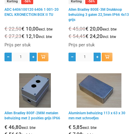
Korting
-56%
Korting
-56%
ADC 6406100120 6406 1 001-20
Allen Bradley 800E-3M Drukknop
ENCL KRONECTION BOX II TU
behuizing 3 gaten 22,5mm IP66 4x13
grijs
€ 22,50
€ 10,00
€ 45,00
€ 20,00
excl. btw
excl. btw
€ 27,23
€ 12,10
€ 54,45
€ 24,20
incl. btw
incl. btw
Prijs per stuk
Prijs per stuk
Allen Bradley 800F-2MM metalen
Aluminium behuizing 113 x 63 x 30
behuizing met 2 posities grijs IP66
mm met schroefjes
€ 46,80
€ 5,85
excl. btw
excl. btw