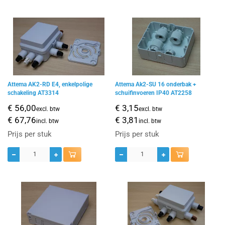
Attema AK2-RD E4, enkelpolige
Attema Ak2-SU 16 onderbak +
schakeling AT3314
schuifinvoeren IP40 AT2258
€ 56,00
€ 3,15
excl. btw
excl. btw
€ 67,76
€ 3,81
incl. btw
incl. btw
Prijs per stuk
Prijs per stuk