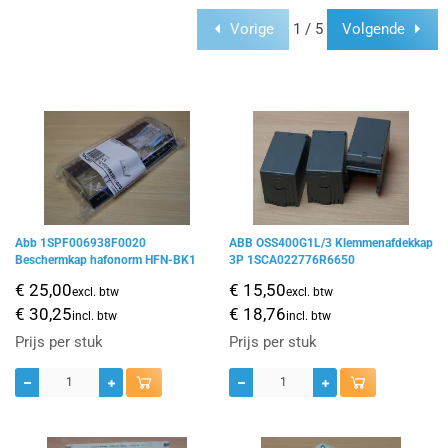
Vorige
1 / 5
Volgende
Abb 1SPF006938F0020
ABB OSS400G1L/3 Klemmenafdekkap
Beschermkap hafonorm HFN-BK1
3P 1SCA022776R6650
€ 25,00
€ 15,50
excl. btw
excl. btw
€ 30,25
€ 18,76
incl. btw
incl. btw
Prijs per stuk
Prijs per stuk