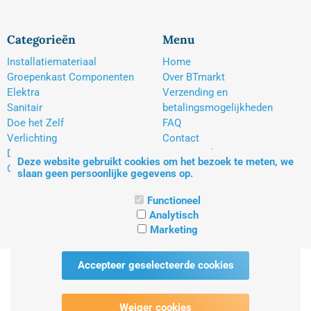
Categorieën
Menu
Installatiemateriaal
Home
Groepenkast Componenten
Over BTmarkt
Elektra
Verzending en
Sanitair
betalingsmogelijkheden
Doe het Zelf
FAQ
Verlichting
Contact
Diversen
Voorwaarden
Deze website gebruikt cookies om het bezoek te meten, we
Opruiming
Privacy
slaan geen persoonlijke gegevens op.
Retourneren
Account gegevens
Functioneel
Analytisch
Marketing
Verzendkosten details
- Powered by CCV Shop
webshop
Accepteer geselecteerde cookies
Weiger cookies