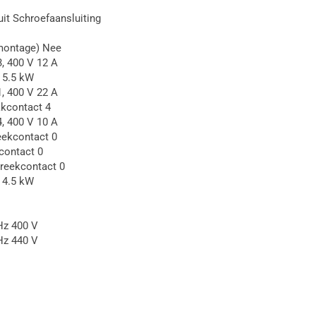
it Schroefaansluiting
lmontage) Nee
3, 400 V 12 A
 5.5 kW
1, 400 V 22 A
kcontact 4
4, 400 V 10 A
eekcontact 0
contact 0
breekcontact 0
 4.5 kW
Hz 400 V
Hz 440 V