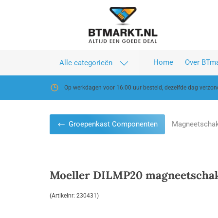
Home
Over BTma
Alle categorieën
Op werkdagen voor 16:00 uur besteld, dezelfde dag verzo
Magneetschak
Groepenkast Componenten
Moeller DILMP20 magneetschake
(Artikelnr: 230431)