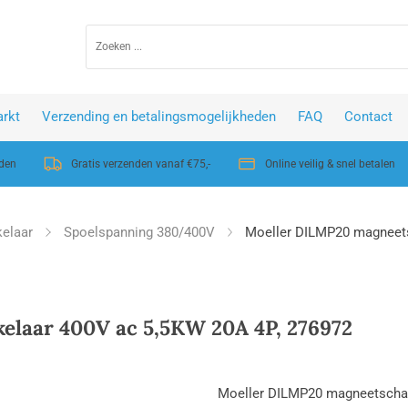
rkt
Verzending en betalingsmogelijkheden
FAQ
Contact
nden
Gratis verzenden vanaf €75,-
Online veilig & snel betalen
elaar
Spoelspanning 380/400V
Moeller DILMP20 magneets
laar 400V ac 5,5KW 20A 4P, 276972
Moeller DILMP20 magneetschak