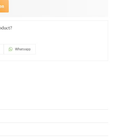
en
oduct?
Whatsapp